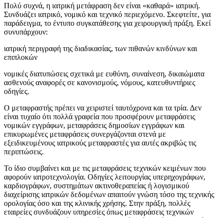
Πολύ συχνά, η ιατρική μετάφραση δεν είναι «καθαρά» ιατρική.
Συνδυάζει ιατρικό, νομικό και τεχνικό περιεχόμενο. Σκεφτείτε, για
παράδειγμα, το έντυπο συγκατάθεσης για χειρουργική πράξη. Εκεί
συνυπάρχουν:
ιατρική περιγραφή της διαδικασίας, των πιθανών κινδύνων και
επιπλοκών
νομικές διατυπώσεις σχετικά με ευθύνη, συναίνεση, δικαιώματα
ασθενούς αναφορές σε κανονισμούς, νόμους, κατευθυντήριες
οδηγίες.
Ο μεταφραστής πρέπει να χειριστεί ταυτόχρονα και τα τρία. Δεν
είναι τυχαίο ότι πολλά γραφεία που προσφέρουν μεταφράσεις
νομικών εγγράφων, μεταφράσεις δημοσίων εγγράφων και
επικυρωμένες μεταφράσεις συνεργάζονται στενά με
εξειδικευμένους ιατρικούς μεταφραστές για αυτές ακριβώς τις
περιπτώσεις.
Το ίδιο συμβαίνει και με τις μεταφράσεις τεχνικών κειμένων που
αφορούν ιατροτεχνολογία. Οδηγίες λειτουργίας υπερηχογράφων,
καρδιογράφων, συστημάτων ακτινοθεραπείας ή λογισμικού
διαχείρισης ιατρικών δεδομένων απαιτούν γνώση τόσο της τεχνικής
ορολογίας όσο και της κλινικής χρήσης. Στην πράξη, πολλές
εταιρείες συνδυάζουν υπηρεσίες όπως μεταφράσεις τεχνικών