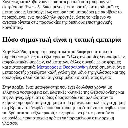
Συνήθως καταλαβαίνουν περισσότερα από όσα μπορούν να
εκφράσουν. Ένας εξειδικευμένος μεταφραστής σε ακαδημαϊκές
μεταφράσεις λειτουργεί ως γέφυρα που μεταφέρει με ακρίβεια το
περιεχόμενο, ενώ παράλληλα φροντίζει ώστε το κείμενο να
ανταποκρίνεται στις προσδοκίες της διεθνούς επιστημονικής
κοινότητας.
Πόσο σημαντική είναι η τοπική εμπειρία
Στην Ελλάδα, η ιατρική πραγματικότητα διαφέρει σε αρκετά
σημεία από χώρες του εξωτερικού. Άλλες ονομασίες νοσοκομείων,
ασφαλιστικών φορέων, ειδικοτήτων, άλλες συνήθειες σε φόρμες
και πιστοποιητικά.
Μεταφράσεις Θεσσαλονίκη
Αυτό σημαίνει ότι ο
μεταφραστής χρειάζεται καλή γνώση όχι μόνο της γλώσσας και της
ορολογίας, αλλά και του συγκεκριμένου συστήματος υγείας.
Στην πράξη, ένας μεταφραστής που έχει δουλέψει χρόνια με
ελληνικά νοσοκομεία και ιδιωτικές κλινικές της Θεσσαλονίκης και
της Αθήνας, ξέρει ότι ο ίδιος όρος αποδίδεται αλλιώς όταν το
κείμενο προορίζεται για χρήση στη Γερμανία και αλλιώς για χρήση
στη Βρετανία. Γνωρίζει ποια πιστοποιητικά ζητούνται συνήθως από
τα ιδρύματα του εξωτερικού, πώς πρέπει να μεταφραστούν οι
σφραγίδες, ποια στοιχεία πρέπει να παραμείνουν στην αρχική
γλώσσα.