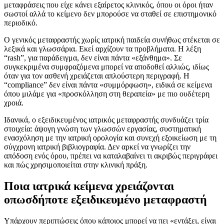
μεταφράσεις που είχε κάνει εξαίρετος κλινικός, όπου οι όροι ήταν
σωστοί αλλά το κείμενο δεν μπορούσε να σταθεί σε επιστημονικό
περιοδικό.
Ο γενικός μεταφραστής χωρίς ιατρική παιδεία συνήθως στέκεται σε
λεξικά και γλωσσάρια. Εκεί αρχίζουν τα προβλήματα. Η λέξη
“rash”, για παράδειγμα, δεν είναι πάντα «εξάνθημα». Σε
συγκεκριμένα συμφραζόμενα μπορεί να αποδοθεί αλλιώς, ιδίως
όταν για τον ασθενή χρειάζεται απλούστερη περιγραφή. Η
“compliance” δεν είναι πάντα «συμμόρφωση», ειδικά σε κείμενα
όπου μιλάμε για «προσκόλληση στη θεραπεία» με πιο ουδέτερη
χροιά.
Ιδανικά, ο εξειδικευμένος ιατρικός μεταφραστής συνδυάζει τρία
στοιχεία: άψογη γνώση των γλωσσών εργασίας, συστηματική
ενασχόληση με την ιατρική ορολογία και συνεχή εξοικείωση με τη
σύγχρονη ιατρική βιβλιογραφία. Δεν αρκεί να γνωρίζει την
απόδοση ενός όρου, πρέπει να καταλαβαίνει τι ακριβώς περιγράφει
και πώς χρησιμοποιείται στην κλινική πράξη.
Ποια ιατρικά κείμενα χρειάζονται
οπωσδήποτε εξειδικευμένο μεταφραστή
Υπάρχουν περιπτώσεις όπου κάποιος μπορεί να πει «εντάξει, είναι