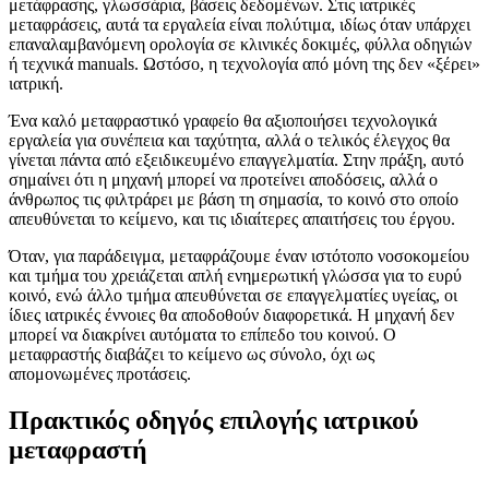
μετάφρασης, γλωσσάρια, βάσεις δεδομένων. Στις ιατρικές
μεταφράσεις, αυτά τα εργαλεία είναι πολύτιμα, ιδίως όταν υπάρχει
επαναλαμβανόμενη ορολογία σε κλινικές δοκιμές, φύλλα οδηγιών
ή τεχνικά manuals. Ωστόσο, η τεχνολογία από μόνη της δεν «ξέρει»
ιατρική.
Ένα καλό μεταφραστικό γραφείο θα αξιοποιήσει τεχνολογικά
εργαλεία για συνέπεια και ταχύτητα, αλλά ο τελικός έλεγχος θα
γίνεται πάντα από εξειδικευμένο επαγγελματία. Στην πράξη, αυτό
σημαίνει ότι η μηχανή μπορεί να προτείνει αποδόσεις, αλλά ο
άνθρωπος τις φιλτράρει με βάση τη σημασία, το κοινό στο οποίο
απευθύνεται το κείμενο, και τις ιδιαίτερες απαιτήσεις του έργου.
Όταν, για παράδειγμα, μεταφράζουμε έναν ιστότοπο νοσοκομείου
και τμήμα του χρειάζεται απλή ενημερωτική γλώσσα για το ευρύ
κοινό, ενώ άλλο τμήμα απευθύνεται σε επαγγελματίες υγείας, οι
ίδιες ιατρικές έννοιες θα αποδοθούν διαφορετικά. Η μηχανή δεν
μπορεί να διακρίνει αυτόματα το επίπεδο του κοινού. Ο
μεταφραστής διαβάζει το κείμενο ως σύνολο, όχι ως
απομονωμένες προτάσεις.
Πρακτικός οδηγός επιλογής ιατρικού
μεταφραστή