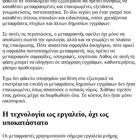
φάκελο σε νοσοκομείο του εξωτερικού θα πρέπει συνήθως να
καταθέσει μεταφρασμένες και επικυρωμένες εξετάσεις,
γνωματεύσεις, πιστοποιητικά. Το ίδιο ισχύει για έναν γιατρό που
καταθέτει τίτλους σπουδών και ειδικότητας, οπότε χρειάζονται
μεταφράσεις πτυχίων και άλλων δημοσίων εγγράφων.
Σε αυτές τις περιπτώσεις, ο μεταφραστής οφείλει όχι μόνο να
αποδώσει σωστά την ορολογία, αλλά και να γνωρίζει το πλαίσιο
της επικύρωσης. Πότε απαιτείται σφραγίδα δικηγόρου, πότε αρκεί
η σφραγίδα πιστοποιημένου μεταφραστή, πώς πρέπει να
μεταγραφούν σφραγίδες, υπογραφές, λογότυπα. Λάθος σε αυτή τη
φάση μπορεί να οδηγήσει σε απόρριψη εγγράφων, καθυστερήσεις,
χάσιμο προθεσμιών.
Έχω δει φάκελο υποψηφίου για θέση στο εξωτερικό να
επιστρέφεται επειδή οι μεταφράσεις δημοσίων εγγράφων δεν ήταν
επικυρωμένες όπως απαιτούσε ο τοπικός νόμος. Χάθηκε σχεδόν
ένας χρόνος μέχρι να διορθωθούν όλα. Το κόστος δεν ήταν μόνο
οικονομικό.
Η τεχνολογία ως εργαλείο, όχι ως
υποκατάστατο
Οι μεταφραστές χρησιμοποιούν σήμερα εργαλεία μνήμης