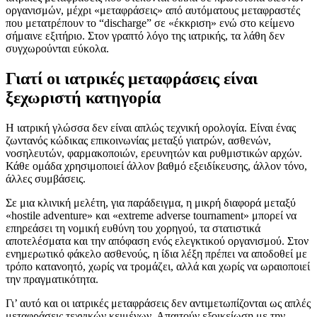
οργανισμών, μέχρι «μεταφράσεις» από αυτόματους μεταφραστές
που μετατρέπουν το “discharge” σε «έκκριση» ενώ στο κείμενο
σήμαινε εξιτήριο. Στον γραπτό λόγο της ιατρικής, τα λάθη δεν
συγχωρούνται εύκολα.
Γιατί οι ιατρικές μεταφράσεις είναι
ξεχωριστή κατηγορία
Η ιατρική γλώσσα δεν είναι απλώς τεχνική ορολογία. Είναι ένας
ζωντανός κώδικας επικοινωνίας μεταξύ γιατρών, ασθενών,
νοσηλευτών, φαρμακοποιών, ερευνητών και ρυθμιστικών αρχών.
Κάθε ομάδα χρησιμοποιεί άλλον βαθμό εξειδίκευσης, άλλον τόνο,
άλλες συμβάσεις.
Σε μια κλινική μελέτη, για παράδειγμα, η μικρή διαφορά μεταξύ
«hostile adventure» και «extreme adverse tournament» μπορεί να
επηρεάσει τη νομική ευθύνη του χορηγού, τα στατιστικά
αποτελέσματα και την απόφαση ενός ελεγκτικού οργανισμού. Στον
ενημερωτικό φάκελο ασθενούς, η ίδια λέξη πρέπει να αποδοθεί με
τρόπο κατανοητό, χωρίς να τρομάζει, αλλά και χωρίς να ωραιοποιεί
την πραγματικότητα.
Γι’ αυτό και οι ιατρικές μεταφράσεις δεν αντιμετωπίζονται ως απλές
μεταφράσεις τεχνικών κειμένων. Απαιτούν εξοικείωση με την