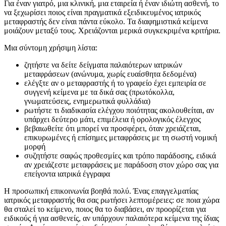
Για έναν γιατρό, μια κλινική, μια εταιρεία ή έναν ιδιώτη ασθενή, το
να ξεχωρίσει ποιος είναι πραγματικά εξειδικευμένος ιατρικός
μεταφραστής δεν είναι πάντα εύκολο. Τα διαφημιστικά κείμενα
μοιάζουν μεταξύ τους. Χρειάζονται μερικά συγκεκριμένα κριτήρια.
Μια σύντομη χρήσιμη λίστα:
ζητήστε να δείτε δείγματα παλαιότερων ιατρικών
μεταφράσεων (ανώνυμα, χωρίς ευαίσθητα δεδομένα)
ελέγξτε αν ο μεταφραστής ή το γραφείο έχει εμπειρία σε
συγγενή κείμενα με τα δικά σας (πρωτόκολλα,
γνωματεύσεις, ενημερωτικά φυλλάδια)
ρωτήστε τι διαδικασία ελέγχου ποιότητας ακολουθείται, αν
υπάρχει δεύτερο μάτι, επιμέλεια ή ορολογικός έλεγχος
βεβαιωθείτε ότι μπορεί να προσφέρει, όταν χρειάζεται,
επικυρωμένες ή επίσημες μεταφράσεις με τη σωστή νομική
μορφή
συζητήστε σαφώς προθεσμίες και τρόπο παράδοσης, ειδικά
αν χρειάζεστε μεταφράσεις με παράδοση στον χώρο σας για
επείγοντα ιατρικά έγγραφα
Η προσωπική επικοινωνία βοηθά πολύ. Ένας επαγγελματίας
ιατρικός μεταφραστής θα σας ρωτήσει λεπτομέρειες: σε ποια χώρα
θα σταλεί το κείμενο, ποιος θα το διαβάσει, αν προορίζεται για
ειδικούς ή για ασθενείς, αν υπάρχουν παλαιότερα κείμενα της ίδιας