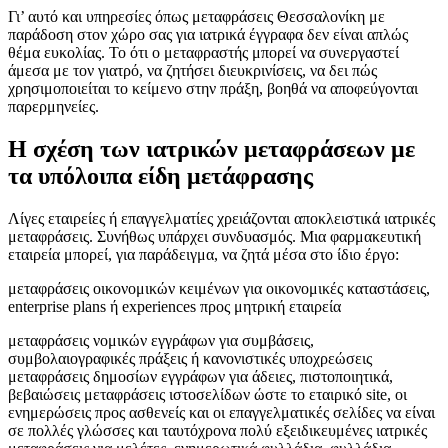
Γι’ αυτό και υπηρεσίες όπως μεταφράσεις Θεσσαλονίκη με
παράδοση στον χώρο σας για ιατρικά έγγραφα δεν είναι απλώς
θέμα ευκολίας. Το ότι ο μεταφραστής μπορεί να συνεργαστεί
άμεσα με τον γιατρό, να ζητήσει διευκρινίσεις, να δει πώς
χρησιμοποιείται το κείμενο στην πράξη, βοηθά να αποφεύγονται
παρερμηνείες.
Η σχέση των ιατρικών μεταφράσεων με
τα υπόλοιπα είδη μετάφρασης
Λίγες εταιρείες ή επαγγελματίες χρειάζονται αποκλειστικά ιατρικές
μεταφράσεις. Συνήθως υπάρχει συνδυασμός. Μια φαρμακευτική
εταιρεία μπορεί, για παράδειγμα, να ζητά μέσα στο ίδιο έργο:
μεταφράσεις οικονομικών κειμένων για οικονομικές καταστάσεις,
enterprise plans ή experiences προς μητρική εταιρεία
μεταφράσεις νομικών εγγράφων για συμβάσεις,
συμβολαιογραφικές πράξεις ή κανονιστικές υποχρεώσεις
μεταφράσεις δημοσίων εγγράφων για άδειες, πιστοποιητικά,
βεβαιώσεις μεταφράσεις ιστοσελίδων ώστε το εταιρικό site, οι
ενημερώσεις προς ασθενείς και οι επαγγελματικές σελίδες να είναι
σε πολλές γλώσσες και ταυτόχρονα πολύ εξειδικευμένες ιατρικές