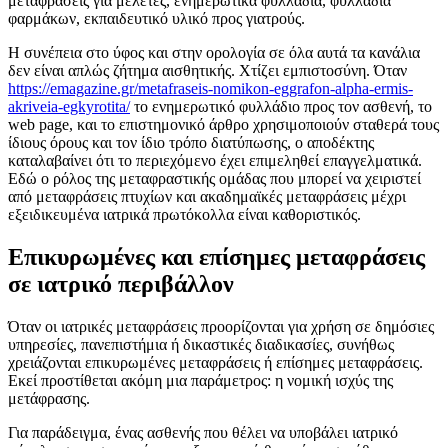
μεταφράσεις για μελέτες, ενημερωτικά φυλλάδια, φυλλάδια
φαρμάκων, εκπαιδευτικό υλικό προς γιατρούς.
Η συνέπεια στο ύφος και στην ορολογία σε όλα αυτά τα κανάλια
δεν είναι απλώς ζήτημα αισθητικής. Χτίζει εμπιστοσύνη. Όταν
https://emagazine.gr/metafraseis-nomikon-eggrafon-alpha-ermis-
akriveia-egkyrotita/
το ενημερωτικό φυλλάδιο προς τον ασθενή, το
web page, και το επιστημονικό άρθρο χρησιμοποιούν σταθερά τους
ίδιους όρους και τον ίδιο τρόπο διατύπωσης, ο αποδέκτης
καταλαβαίνει ότι το περιεχόμενο έχει επιμεληθεί επαγγελματικά.
Εδώ ο ρόλος της μεταφραστικής ομάδας που μπορεί να χειριστεί
από μεταφράσεις πτυχίων και ακαδημαϊκές μεταφράσεις μέχρι
εξειδικευμένα ιατρικά πρωτόκολλα είναι καθοριστικός.
Επικυρωμένες και επίσημες μεταφράσεις
σε ιατρικό περιβάλλον
Όταν οι ιατρικές μεταφράσεις προορίζονται για χρήση σε δημόσιες
υπηρεσίες, πανεπιστήμια ή δικαστικές διαδικασίες, συνήθως
χρειάζονται επικυρωμένες μεταφράσεις ή επίσημες μεταφράσεις.
Εκεί προστίθεται ακόμη μια παράμετρος: η νομική ισχύς της
μετάφρασης.
Για παράδειγμα, ένας ασθενής που θέλει να υποβάλει ιατρικό