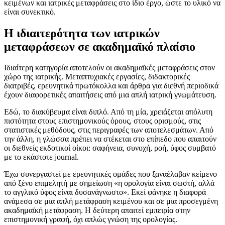
κειμένων και ιατρικές μεταφράσεις στο ίδιο έργο, ώστε το υλικό να
είναι συνεκτικό.
Η ιδιαιτερότητα των ιατρικών
μεταφράσεων σε ακαδημαϊκό πλαίσιο
Ιδιαίτερη κατηγορία αποτελούν οι ακαδημαϊκές μεταφράσεις στον
χώρο της ιατρικής. Μεταπτυχιακές εργασίες, διδακτορικές
διατριβές, ερευνητικά πρωτόκολλα και άρθρα για διεθνή περιοδικά
έχουν διαφορετικές απαιτήσεις από μια απλή ιατρική γνωμάτευση.
Εδώ, το διακύβευμα είναι διπλό. Από τη μία, χρειάζεται απόλυτη
πιστότητα στους επιστημονικούς όρους, στους ορισμούς, στις
στατιστικές μεθόδους, στις περιγραφές των αποτελεσμάτων. Από
την άλλη, η γλώσσα πρέπει να στέκεται στο επίπεδο που απαιτούν
οι διεθνείς εκδοτικοί οίκοι: σαφήνεια, συνοχή, ροή, ύφος συμβατό
με το εκάστοτε journal.
Έχω συνεργαστεί με ερευνητικές ομάδες που ξαναέλαβαν κείμενο
από ξένο επιμελητή με σημείωση «η ορολογία είναι σωστή, αλλά
το αγγλικό ύφος είναι δυσανάγνωστο». Εκεί φάνηκε η διαφορά
ανάμεσα σε μια απλή μετάφραση κειμένου και σε μια προσεγμένη
ακαδημαϊκή μετάφραση. Η δεύτερη απαιτεί εμπειρία στην
επιστημονική γραφή, όχι απλώς γνώση της ορολογίας.