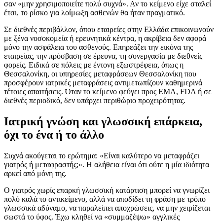
σαν «μην χρησιμοποιείτε πολύ συχνά». Αν το κείμενο είχε σταλεί
έτσι, το ρίσκο για λοίμωξη ασθενών θα ήταν πραγματικό.
Σε διεθνές περιβάλλον, όπου εταιρείες στην Ελλάδα επικοινωνούν
με ξένα νοσοκομεία ή ερευνητικά κέντρα, η ακρίβεια δεν αφορά
μόνο την ασφάλεια του ασθενούς. Επηρεάζει την εικόνα της
εταιρείας, την πρόσβαση σε έρευνα, τη συνεργασία με διεθνείς
φορείς. Ειδικά σε πόλεις με έντονη εξωστρέφεια, όπως η
Θεσσαλονίκη, οι υπηρεσίες μεταφράσεων Θεσσαλονίκη που
προσφέρουν ιατρικές μεταφράσεις αντιμετωπίζουν καθημερινά
τέτοιες απαιτήσεις. Όταν το κείμενο φεύγει προς EMA, FDA ή σε
διεθνές περιοδικό, δεν υπάρχει περιθώριο προχειρότητας.
Ιατρική γνώση και γλωσσική επάρκεια,
όχι το ένα ή το άλλο
Συχνά ακούγεται το ερώτημα: «Είναι καλύτερο να μεταφράζει
γιατρός ή μεταφραστής;». Η αλήθεια είναι ότι ούτε η μία ιδιότητα
αρκεί από μόνη της.
Ο γιατρός χωρίς επαρκή γλωσσική κατάρτιση μπορεί να γνωρίζει
πολύ καλά το αντικείμενο, αλλά να αποδίδει τη φράση με τρόπο
γλωσσικά αδύναμο, να παραλείπει αποχρώσεις, να μην χειρίζεται
σωστά το ύφος. Έχω κληθεί να «συμμαζέψω» αγγλικές