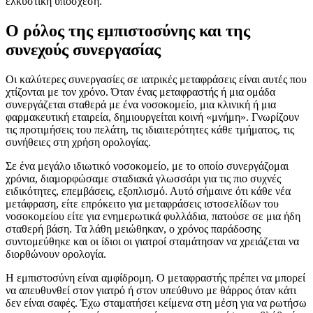
ελκυστική υπόσχεση.
Ο ρόλος της εμπιστοσύνης και της
συνεχούς συνεργασίας
Οι καλύτερες συνεργασίες σε ιατρικές μεταφράσεις είναι αυτές που
χτίζονται με τον χρόνο. Όταν ένας μεταφραστής ή μια ομάδα
συνεργάζεται σταθερά με ένα νοσοκομείο, μια κλινική ή μια
φαρμακευτική εταιρεία, δημιουργείται κοινή «μνήμη». Γνωρίζουν
τις προτιμήσεις του πελάτη, τις ιδιαιτερότητες κάθε τμήματος, τις
συνήθειες στη χρήση ορολογίας.
Σε ένα μεγάλο ιδιωτικό νοσοκομείο, με το οποίο συνεργάζομαι
χρόνια, διαμορφώσαμε σταδιακά γλωσσάρι για τις πιο συχνές
ειδικότητες, επεμβάσεις, εξοπλισμό. Αυτό σήμαινε ότι κάθε νέα
μετάφραση, είτε επρόκειτο για μεταφράσεις ιστοσελίδων του
νοσοκομείου είτε για ενημερωτικά φυλλάδια, πατούσε σε μια ήδη
σταθερή βάση. Τα λάθη μειώθηκαν, ο χρόνος παράδοσης
συντομεύθηκε και οι ίδιοι οι γιατροί σταμάτησαν να χρειάζεται να
διορθώνουν ορολογία.
Η εμπιστοσύνη είναι αμφίδρομη. Ο μεταφραστής πρέπει να μπορεί
να απευθυνθεί στον γιατρό ή στον υπεύθυνο με θάρρος όταν κάτι
δεν είναι σαφές. Έχω σταματήσει κείμενα στη μέση για να ρωτήσω