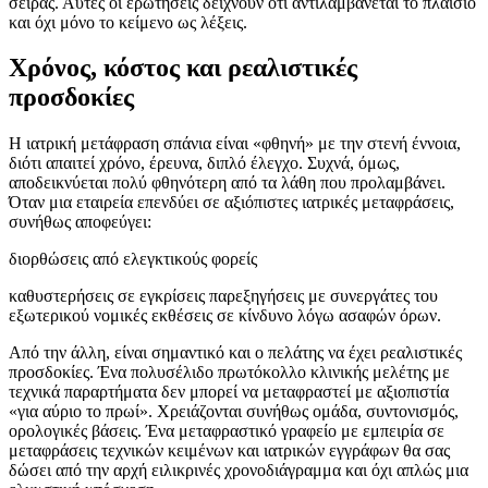
σειράς. Αυτές οι ερωτήσεις δείχνουν ότι αντιλαμβάνεται το πλαίσιο
και όχι μόνο το κείμενο ως λέξεις.
Χρόνος, κόστος και ρεαλιστικές
προσδοκίες
Η ιατρική μετάφραση σπάνια είναι «φθηνή» με την στενή έννοια,
διότι απαιτεί χρόνο, έρευνα, διπλό έλεγχο. Συχνά, όμως,
αποδεικνύεται πολύ φθηνότερη από τα λάθη που προλαμβάνει.
Όταν μια εταιρεία επενδύει σε αξιόπιστες ιατρικές μεταφράσεις,
συνήθως αποφεύγει:
διορθώσεις από ελεγκτικούς φορείς
καθυστερήσεις σε εγκρίσεις παρεξηγήσεις με συνεργάτες του
εξωτερικού νομικές εκθέσεις σε κίνδυνο λόγω ασαφών όρων.
Από την άλλη, είναι σημαντικό και ο πελάτης να έχει ρεαλιστικές
προσδοκίες. Ένα πολυσέλιδο πρωτόκολλο κλινικής μελέτης με
τεχνικά παραρτήματα δεν μπορεί να μεταφραστεί με αξιοπιστία
«για αύριο το πρωί». Χρειάζονται συνήθως ομάδα, συντονισμός,
ορολογικές βάσεις. Ένα μεταφραστικό γραφείο με εμπειρία σε
μεταφράσεις τεχνικών κειμένων και ιατρικών εγγράφων θα σας
δώσει από την αρχή ειλικρινές χρονοδιάγραμμα και όχι απλώς μια