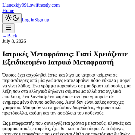
L
lanexkjy091.swiftnestly.com
Home
Log in
Sign up
←
Back
July 8, 2026
Ιατρικές Μεταφράσεις: Γιατί Χρειάζεστε
Εξειδικευμένο Ιατρικό Μεταφραστή
Όποιος έχει ασχοληθεί έστω και λίγο με ιατρικά κείμενα σε
περισσότερες από μία γλώσσες καταλαβαίνει πόσο εύκολα μπορεί
να γίνει λάθος. Ένα γράμμα παραπάνω σε μια δραστική ουσία, μια
λέξη που στα ελληνικά δηλώνει σύμπτωμα αλλά στα αγγλικά
επιπλοκή, ένα λανθασμένο «πρέπει» αντί για «μπορεί» σε
ενημερωμένο έντυπο ασθενούς. Αυτά δεν είναι απλές αστοχίες
γραφείου. Μπορούν να επηρεάσουν διαγνώσεις, θεραπευτικά
πρωτόκολλα, ακόμη και την ασφάλεια του ασθενούς.
Ως μεταφραστής που συνεργάζεται χρόνια με ιατρούς, κλινικές και
φαρμακευτικές εταιρείες, έχω δει και τα δύο άκρα. Από άψογες
ιατρικές μεταφράσεις που στέκονται δίπλα σε πρωτότυπα διεθνών