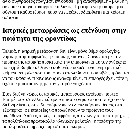
αν ο συγγραφέας πράγματι εννοούσε «μη αναστρέψιμη» βλάβη ή
αν πρόκειται για τυπογραφικό λάθος. Προτιμώ να ρισκάρω μια
σύντομη καθυστέρηση παρά να περάσει αδιόρθωτη μια κρίσιμη
ασάφεια.
Ιατρικές μεταφράσεις ως επένδυση στην
ποιότητα της φροντίδας
Τελικά, η ιατρική μετάφραση δεν είναι μόνο θέμα ορολογίας,
νομικής συμμόρφωσης ή εταιρικής εικόνας. Συνδέεται με τον
πυρήνα της ιατρικής πρακτικής: την επικοινωνία με τον άνθρωπο
που ζητά βοήθεια. Όταν ο ασθενής διαβάζει ένα ενημερωτικό
κείμενο στη γλώσσα του, όταν καταλαβαίνει τι ακριβώς πρόκειται
να του κάνουν, τι κινδύνους αναλαμβάνει, τι επιλογές έχει, τότε η
σχέση εμπιστοσύνης με τον γιατρό ενισχύεται.
Στον διεθνή χώρο, οι ιατρικές μεταφράσεις ανοίγουν πόρτες.
Επιτρέπουν σε ελληνικά ερευνητικά κέντρα να συμμετέχουν σε
διεθνή δίκτυα, σε ειδικευόμενους να διεκδικήσουν θέσεις στο
εξωτερικό, σε εταιρείες να προωθήσουν τα προϊόντα τους
υπεύθυνα. Από τις απλές μεταφράσεις πτυχίων για μια αίτηση, ως
τα πολύπλοκα πρωτόκολλα κλινικών μελετών, η ποιότητα της
μετάφρασης επηρεάζει άμεσα τις ευκαιρίες.